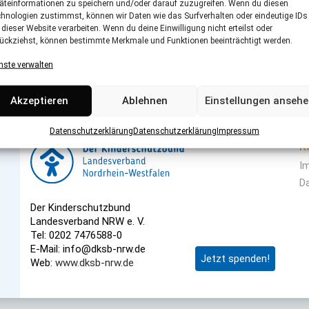
äteinformationen zu speichern und/oder darauf zuzugreifen. Wenn du diesen
hnologien zustimmst, können wir Daten wie das Surfverhalten oder eindeutige IDs
 dieser Website verarbeiten. Wenn du deine Einwilligung nicht erteilst oder
ückziehst, können bestimmte Merkmale und Funktionen beeinträchtigt werden.
nste verwalten
Akzeptieren
Ablehnen
Einstellungen anseh
Datenschutzerklärung
Datenschutzerklärung
Impressum
R
I
D
Der Kinderschutzbund
Landesverband NRW e. V.
Tel: 0202 7476588-0
E-Mail: info@dksb-nrw.de
Jetzt spenden!
Web:
www.dksb-nrw.de